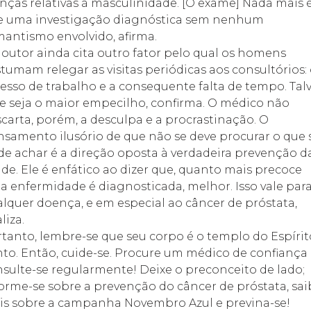
nças relativas à masculinidade.
[O exame] Nada mais 
e uma investigação diagnóstica sem nenhum
mantismo envolvido
, afirma.
outor ainda cita outro fator pelo qual os homens
tumam relegar as visitas periódicas aos consultórios:
esso de trabalho e a consequente falta de tempo. 
Tal
e seja o maior empecilho
, confirma. O médico não
carta, porém, a desculpa e a procrastinação. 
O
samento ilusório de que não se deve procurar o que 
e achar é a direção oposta à verdadeira prevenção d
úde
. Ele é enfático ao dizer que, quanto mais precoce
 enfermidade é diagnosticada, melhor. 
Isso vale par
lquer doença, e em especial ao câncer de próstata
,
aliza.
tanto, lembre-se que seu corpo é o templo do Espírit
to. Então, cuide-se. Procure um médico de confiança 
sulte-se regularmente! Deixe o preconceito de lado;
orme-se sobre a prevenção do câncer de próstata, sai
s sobre a campanha 
Novembro Azul
 e previna-se!