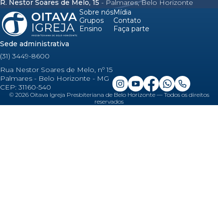
R. Nestor Soares de Melo, 15
- Palmares, Belo Horizonte
Sobre nós
Mídia
Grupos
Contato
Ensino
Faça parte
Sede administrativa
(31) 3449-8600
Rua Nestor Soares de Melo, nº 15
Palmares - Belo Horizonte - MG
CEP: 31160-540
©
2026
Oitava Igreja Presbiteriana de Belo Horizonte — Todos os direitos
reservados