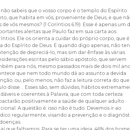
não sabeis que o vosso corpo é o templo do Espírito
to, que habita em vós, proveniente de Deus, e que nã
s de vós mesmos?
 (1 Coríntios 6.19). Esse é apenas um 
ortantes alertas que Paulo faz em sua carta aos
íntios. Ele os orienta a cuidar do próprio corpo, que é
sa do Espírito de Deus. E quando digo apenas, não te
ntenção de depreciá-lo, mas sim dar ênfase às várias
siderações escritas pelo sábio apóstolo, que servem
bém para nós, mesmo passados mais de dois mil ano
ontece que nem todo mundo dá ao assunto a devida
nção; ou, pelo menos, não faz a leitura correta do que
lo disse. .. Esses são, sem dúvidas, hábitos extremam
dáveis e coerentes à Palavra, que com toda certeza
actarão positivamente a saúde de qualquer adulto
cional. A questão é: isso não é tudo. Devemos ir ao
ico regularmente, visando a prevenção e o diagnóst
doenças.
 aí que falhamos. Para se ter uma ideia, 46% dos hom