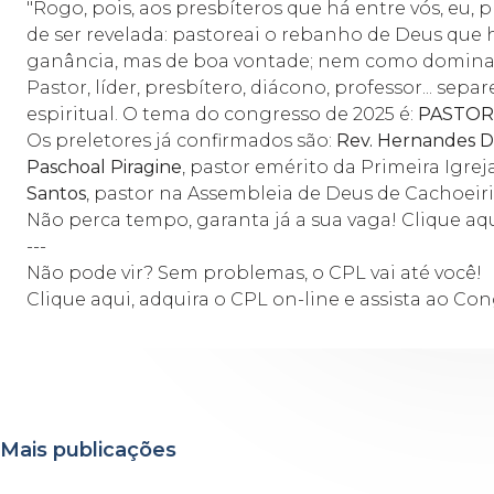
"Rogo, pois, aos presbíteros que há entre vós, eu,
de ser revelada: pastoreai o rebanho de Deus qu
ganância, mas de boa vontade; nem como dominad
Pastor, líder, presbítero, diácono, professor...
espiritual. O tema do congresso de 2025 é:
PASTOREA
Os preletores já confirmados são:
Rev. Hernandes D
Paschoal Piragine
, pastor emérito da Primeira Igreja
Santos
, pastor na Assembleia de Deus de Cachoeiri
Não perca tempo, garanta já a sua vaga!
Clique aqu
---
Não pode vir? Sem problemas, o CPL vai até você!
Clique aqui, adquira o CPL on-line
e assista ao Con
Mais publicações