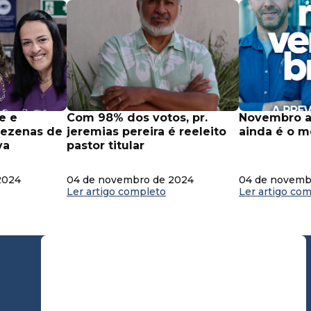
com 98% dos votos, pr.
novembro azul: a prevenção
dezenas de
jeremias pereira é reeleito
ainda é o m
va
pastor titular
2024
04 de novembro de 2024
04 de novemb
Ler artigo completo
Ler artigo co