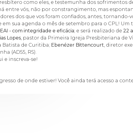
 presbítero como eles, e testemunha dos sofrimentos de
e há entre vós, não por constrangimento, mas espont
ores dos que vos foram confiados, antes, tornando-
 separe em sua agenda o mês de setembro para o CPL! 
I - com integridade e eficácia
; e será realizado de
22 
ias Lopes
, pastor da Primeira Igreja Presbiteriana de V
 Batista de Curitiba;
Ebenézer Bittencourt
, diretor ex
nha (AD55, RS).
i e inscreva-se!
gresso de onde estiver! Você ainda terá acesso a cont