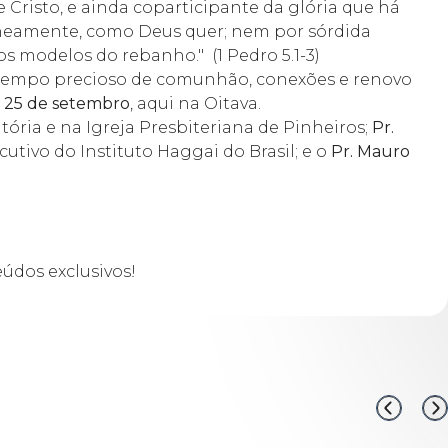
 Cristo, e ainda coparticipante da glória que há
aneamente, como Deus quer; nem por sórdida
vos modelos do rebanho."
(1 Pedro 5.1-3)
Um tempo precioso de comunhão, conexões e renovo
a 25 de setembro
, aqui na Oitava.
itória e na Igreja Presbiteriana de Pinheiros;
Pr.
ecutivo do Instituto Haggai do Brasil; e o
Pr. Mauro
eúdos exclusivos!