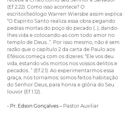
(Ef 2.22). Como isso acontece? O
escritor/teólogo Warren Wiersbe assim explica:
“O Espírito Santo realiza essa obra pegando
pedras mortas do poço do pecado (...), dando-
lhes vida e colocando-as com todo amor no
templo de Deus...”. Por isso mesmo, não é sem
razão que o capítulo 2 da carta de Paulo aos
Efésios começa com os dizeres: “Ele vos deu
vida, estando vós mortos nos vossos delitos e
pecados...” (Ef 2.1). Ao experimentarmos essa
graça, nos tornamos; somos feitos habitação
do Senhor Deus, para honra e glória do Seu
louvor (Ef 1.12).
- Pr. Edson Gonçalves –
Pastor Auxiliar