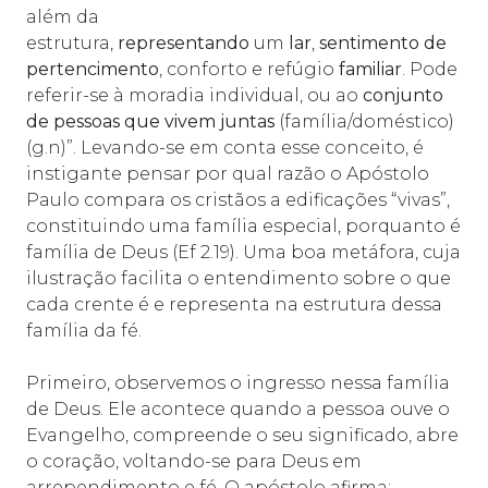
além da
estrutura,
representando
um
lar
,
sentimento de
pertencimento
, conforto e refúgio
familiar
. Pode
referir-se à moradia individual, ou ao
conjunto
de pessoas que vivem juntas
(família/doméstico)
(
g.n
)”. Levando-se em conta esse conceito, é
instigante pensar por qual razão o Apóstolo
Paulo compara os cristãos a edificações “vivas”,
constituindo uma família especial, porquanto é
família de Deus (Ef 2.19). Uma boa metáfora, cuja
ilustração facilita o entendimento sobre o que
cada crente é e representa na estrutura dessa
família da fé.
Primeiro, observemos o ingresso nessa família
de Deus. Ele acontece quando a pessoa ouve o
Evangelho, compreende o seu significado, abre
o coração, voltando-se para Deus em
arrependimento e fé. O apóstolo afirma: