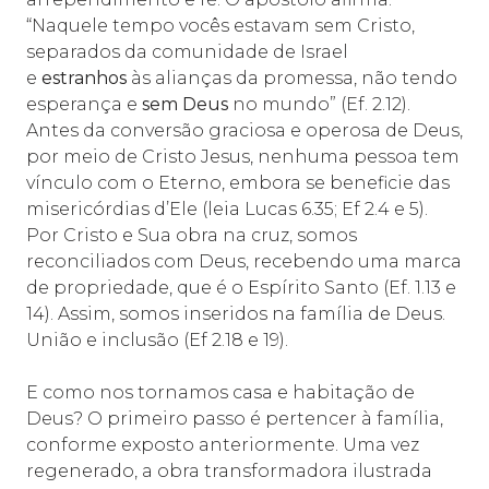
“Naquele tempo vocês estavam sem Cristo,
separados da comunidade de Israel
e
estranhos
às alianças da promessa, não tendo
esperança e
sem Deus
no mundo” (Ef. 2.12).
Antes da conversão graciosa e operosa de Deus,
por meio de Cristo Jesus, nenhuma pessoa tem
vínculo com o Eterno, embora se beneficie das
misericórdias d’Ele (leia Lucas 6.35; Ef 2.4 e 5).
Por Cristo e Sua obra na cruz, somos
reconciliados com Deus, recebendo uma marca
de propriedade, que é o Espírito Santo (Ef. 1.13 e
14). Assim, somos inseridos na família de Deus.
União e inclusão (Ef 2.18 e 19).
E como nos tornamos casa e habitação de
Deus? O primeiro passo é pertencer à família,
conforme exposto anteriormente. Uma vez
regenerado, a obra transformadora ilustrada