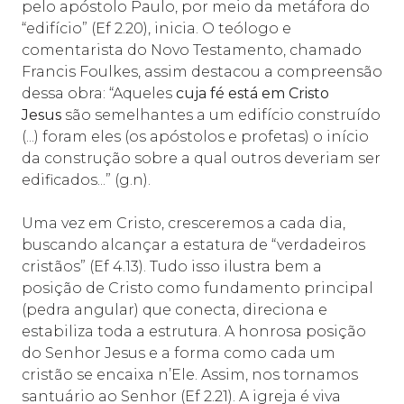
pelo apóstolo Paulo, por meio da metáfora do
“edifício” (Ef 2.20), inicia. O teólogo e
comentarista do Novo Testamento, chamado
Francis Foulkes, assim destacou a compreensão
dessa obra: “Aqueles
cuja fé está em Cristo
Jesus
são semelhantes a um edifício construído
(...) foram eles (os apóstolos e profetas) o início
da construção sobre a qual outros deveriam ser
edificados...” (
g.n
).
Uma vez em Cristo, cresceremos a cada dia,
buscando alcançar a estatura de “verdadeiros
cristãos” (Ef 4.13). Tudo isso ilustra bem a
posição de Cristo como fundamento principal
(pedra angular) que conecta, direciona e
estabiliza toda a estrutura. A honrosa posição
do Senhor Jesus e a forma como cada um
cristão se encaixa n’Ele. Assim, nos tornamos
santuário ao Senhor (Ef 2.21). A igreja é viva