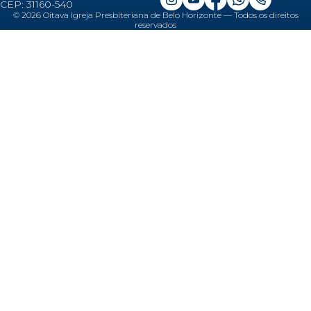
CEP: 31160-540
©
2026
Oitava Igreja Presbiteriana de Belo Horizonte — Todos os direitos
reservados