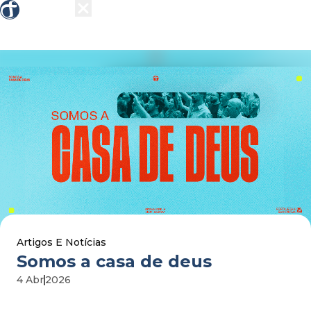
Sobre nós
Grupos
Ensino
Missões
Ações 
Artigos E Notícias
somos a casa de deus
4 Abr
2026