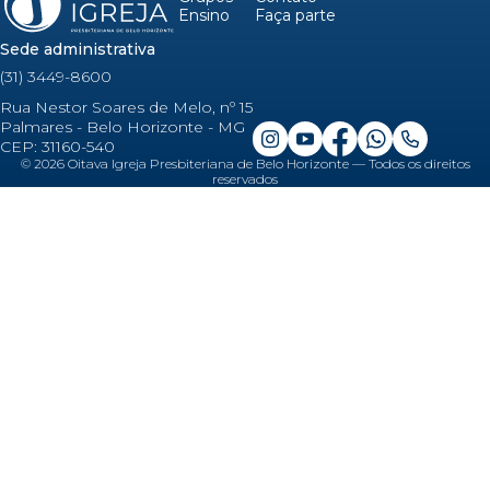
Ensino
Faça parte
Sede administrativa
(31) 3449-8600
Rua Nestor Soares de Melo, nº 15
Palmares - Belo Horizonte - MG
CEP: 31160-540
©
2026
Oitava Igreja Presbiteriana de Belo Horizonte — Todos os direitos
reservados