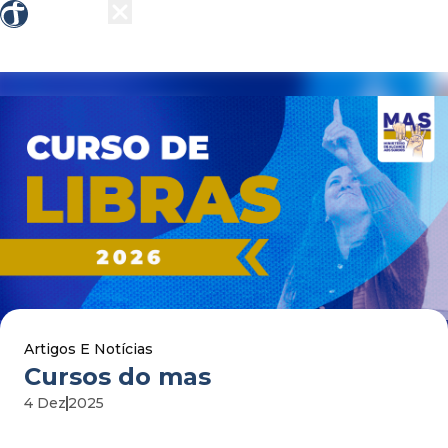
Sobre nós
Grupos
Ensino
Missões
Ações 
Artigos E Notícias
cursos do mas
4 Dez
2025