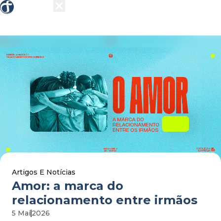
Sobre nós
Grupos
Ensino
Missões
Ações 
Artigos E Notícias
amor: a marca do
relacionamento entre irmãos
5 Mai
2026