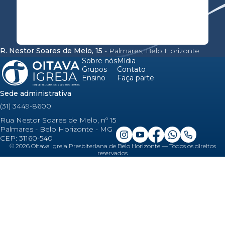
R. Nestor Soares de Melo, 15
- Palmares, Belo Horizonte
Sobre nós
Mídia
Grupos
Contato
Ensino
Faça parte
Sede administrativa
(31) 3449-8600
Rua Nestor Soares de Melo, nº 15
Palmares - Belo Horizonte - MG
CEP: 31160-540
©
2026
Oitava Igreja Presbiteriana de Belo Horizonte — Todos os direitos
reservados