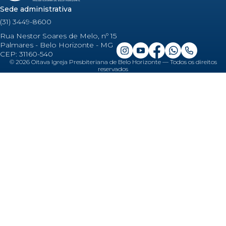
Sede administrativa
(31) 3449-8600
Rua Nestor Soares de Melo, nº 15
Palmares - Belo Horizonte - MG
CEP: 31160-540
©
2026
Oitava Igreja Presbiteriana de Belo Horizonte — Todos os direitos
reservados