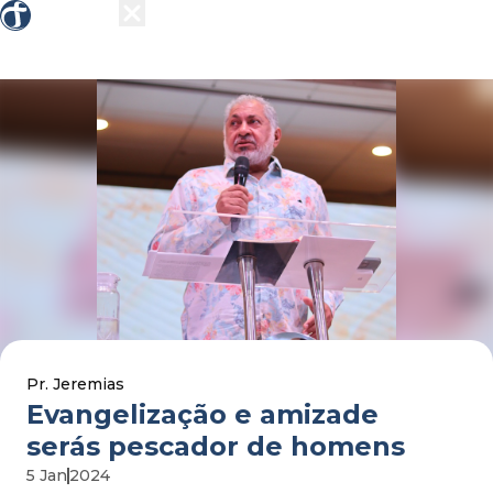
Sobre nós
Grupos
Ensino
Missões
Ações 
Pr. Jeremias
evangelização e amizade 
serás pescador de homens
5 Jan
2024