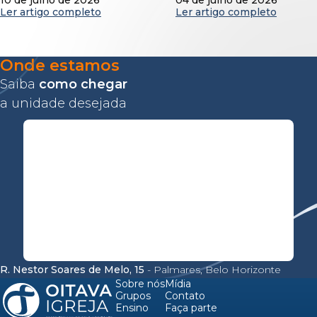
10 de julho de 2026
04 de julho de 2026
Ler artigo completo
Ler artigo completo
Onde estamos
Saiba
como chegar
a unidade desejada
R. Nestor Soares de Melo, 15
- Palmares, Belo Horizonte
Sobre nós
Mídia
Grupos
Contato
Ensino
Faça parte